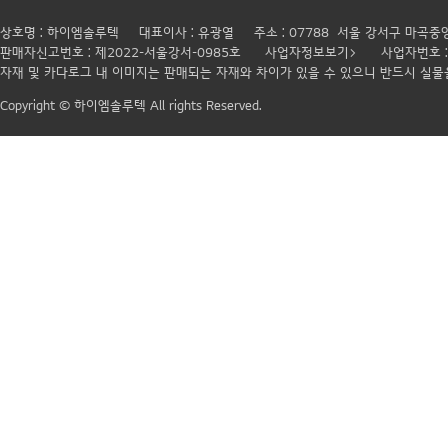
상호명 : 하이엠솔루텍
대표이사 : 유광열
주소 : 07788 서울 강서구 마곡중
판매자신고번호 : 제2022-서울강서-0985호
사업자정보보기>
사업자번호 : 
자재 및 카다로그 내 이미지는 판매되는 자재와 차이가 있을 수 있으니 반드시 실
Copyright © 하이엠솔루텍 All rights Reserved.